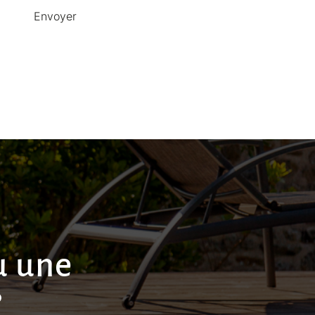
u une
?